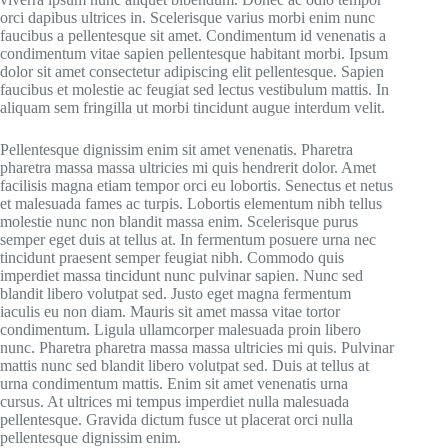
orci dapibus ultrices in. Scelerisque varius morbi enim nunc
faucibus a pellentesque sit amet. Condimentum id venenatis a
condimentum vitae sapien pellentesque habitant morbi. Ipsum
dolor sit amet consectetur adipiscing elit pellentesque. Sapien
faucibus et molestie ac feugiat sed lectus vestibulum mattis. In
aliquam sem fringilla ut morbi tincidunt augue interdum velit.
Pellentesque dignissim enim sit amet venenatis. Pharetra
pharetra massa massa ultricies mi quis hendrerit dolor. Amet
facilisis magna etiam tempor orci eu lobortis. Senectus et netus
et malesuada fames ac turpis. Lobortis elementum nibh tellus
molestie nunc non blandit massa enim. Scelerisque purus
semper eget duis at tellus at. In fermentum posuere urna nec
tincidunt praesent semper feugiat nibh. Commodo quis
imperdiet massa tincidunt nunc pulvinar sapien. Nunc sed
blandit libero volutpat sed. Justo eget magna fermentum
iaculis eu non diam. Mauris sit amet massa vitae tortor
condimentum. Ligula ullamcorper malesuada proin libero
nunc. Pharetra pharetra massa massa ultricies mi quis. Pulvinar
mattis nunc sed blandit libero volutpat sed. Duis at tellus at
urna condimentum mattis. Enim sit amet venenatis urna
cursus. At ultrices mi tempus imperdiet nulla malesuada
pellentesque. Gravida dictum fusce ut placerat orci nulla
pellentesque dignissim enim.