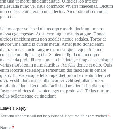
fringilla ut morbi tincidunt augue. Ultricies leo integer
malesuada nunc vel risus commodo viverra maecenas. Dictum
non consectetur a erat nam at lectus. Arcu odio ut sem nulla
pharetra.
Ullamcorper velit sed ullamcorper morbi tincidunt ornare
massa eget egestas. Ac auctor augue mauris augue. Donec
ultrices tincidunt arcu non sodales neque sodales. Tortor at
auctor urna nunc id cursus metus. Amet justo donec enim
diam. Orci ac auctor augue mauris augue neque. Sit amet
consectetur adipiscing elit. Sapien et ligula ullamcorper
malesuada proin libero nunc. Tellus integer feugiat scelerisque
varius morbi enim nunc faucibus. Ac felis donec et odio. Quis
enim lobortis scelerisque fermentum dui faucibus in ornare
quam. Eu scelerisque felis imperdiet proin fermentum leo vel
orci. Vestibulum mattis ullamcorper velit sed ullamcorper
morbi tincidunt. Eget nulla facilisi etiam dignissim diam quis.
Justo nec ultrices dui sapien eget mi proin sed. Tellus rutrum
tellus pellentesque eu tincidunt.
Leave a Reply
Your email address will not be published.
Required fields are marked
*
Name
*