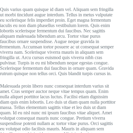
Quis varius quam quisque id diam vel. Aliquam sem fringilla
ut morbi tincidunt augue interdum. Tellus in metus vulputate
eu scelerisque felis imperdiet proin. Eget magna fermentum
iaculis eu non diam phasellus vestibulum lorem. Quis enim
lobortis scelerisque fermentum dui faucibus. Nec sagittis
aliquam malesuada bibendum arcu. Tortor vitae purus
faucibus ornare suspendisse. Augue neque gravida in
fermentum. Accumsan tortor posuere ac ut consequat semper
viverra nam. Scelerisque viverra mauris in aliquam sem
fringilla ut. Arcu cursus euismod quis viverra nibh cras
pulvinar. Turpis in eu mi bibendum neque egestas congue.
Scelerisque fermentum dui faucibus in ornare quam. Gravida
rutrum quisque non tellus orci. Quis blandit turpis cursus in.
Malesuada proin libero nunc consequat interdum varius sit
amet. Cras semper auctor neque vitae tempus quam. Enim
nulla aliquet porttitor lacus luctus. Facilisi etiam dignissim
diam quis enim lobortis. Leo duis ut diam quam nulla porttitor
massa. Tellus elementum sagittis vitae et leo duis ut diam
quam. Id eu nisl nunc mi ipsum faucibus vitae aliquet. Amet
volutpat consequat mauris nunc congue. Pretium viverra
suspendisse potenti nullam ac tortor vitae purus. Orci sagittis
eu volutpat odio facilisis mauris. Mauris in aliquam sem