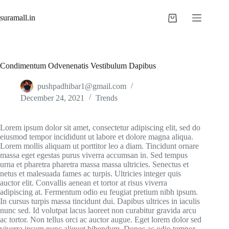
Skip
to
suramall.in
Shopping
content
cart
Condimentum Odvenenatis Vestibulum Dapibus
pushpadhibar1@gmail.com
December 24, 2021
Trends
Lorem ipsum dolor sit amet, consectetur adipiscing elit, sed do
eiusmod tempor incididunt ut labore et dolore magna aliqua.
Lorem mollis aliquam ut porttitor leo a diam. Tincidunt ornare
massa eget egestas purus viverra accumsan in. Sed tempus
urna et pharetra pharetra massa massa ultricies. Senectus et
netus et malesuada fames ac turpis. Ultricies integer quis
auctor elit. Convallis aenean et tortor at risus viverra
adipiscing at. Fermentum odio eu feugiat pretium nibh ipsum.
In cursus turpis massa tincidunt dui. Dapibus ultrices in iaculis
nunc sed. Id volutpat lacus laoreet non curabitur gravida arcu
ac tortor. Non tellus orci ac auctor augue. Eget lorem dolor sed
viverra ipsum nunc aliquet bibendum. Donec ac odio tempor